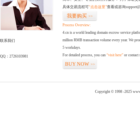
具体交易流程可
“点击这里”
查看或咨询support@
我要购买
>>
Process Overview:
4.cn is a world leading domain escrow service plat
million RMB transaction volume every year. We promi
联系我们
5 workdays.
For detailed process, you can
“visit here”
or contact
QQ：2726103981
BUY NOW
>>
Copyright © 1998 -2025 www