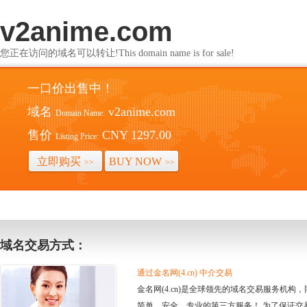
v2anime.com
您正在访问的域名可以转让!This domain name is for sale!
一口价出售中！
域名
v2anime.com
Domain Name:
售价
CNY 1297.00
Listing Price:
立即购买
BUY NOW
>>
>>
域名交易方式：
通过金名网(4.cn) 中介交易
金名网(4.cn)是全球领先的域名交易服务机
简单、安全、专业的第三方服务！ 为了保证交